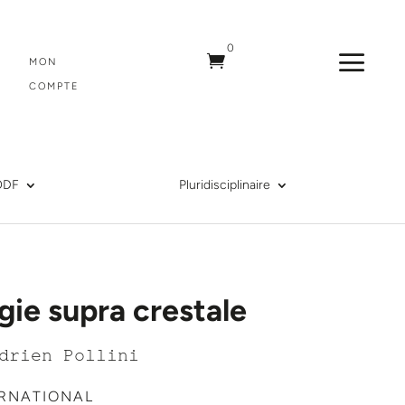
0
a

MON
COMPTE
ODF
Pluridisciplinaire
gie supra crestale
drien Pollini
ERNATIONAL