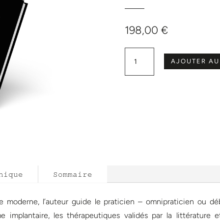
198,00
€
quantité de L'implantologie supra crestale
AJOUTER AU
nique
Sommaire
gie moderne, l’auteur guide le praticien – omnipraticien ou dé
implantaire, les thérapeutiques validés par la littérature et