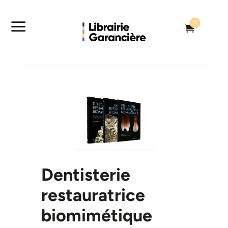
a
0

Dentisterie
restauratrice
biomimétique