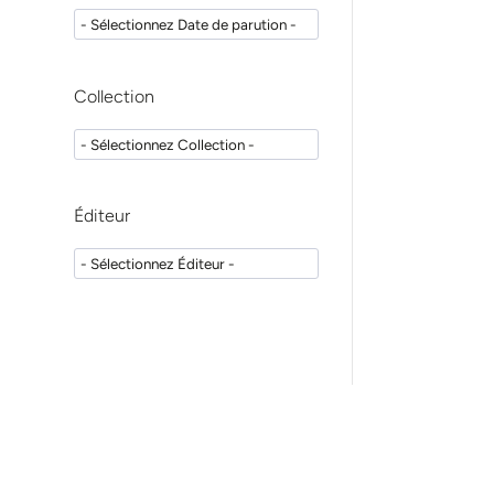
Charles Daniel Arreto
(
1
)
Stéphane Donnadieu
(
1
)
Crispian Scully
(
1
)
Collection
Eric Whaites
(
1
)
Nicholas Drage
(
1
)
Rodolphe Zunzarren
(
1
)
Laurent Dussarps
(
1
)
Éditeur
Alexandre Baudet
(
2
)
Olivier Meunier
(
1
)
Christian Maire
(
1
)
François Arnaud
(
1
)
Guillaume Drouhet
(
1
)
Valérie Pouyssegur
(
1
)
Patrick Mahler
(
1
)
Mithridade
(
1
)
Davarpanah