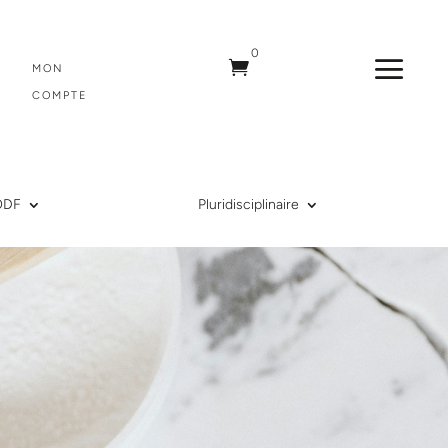
0
a

MON
COMPTE
ODF
Pluridisciplinaire