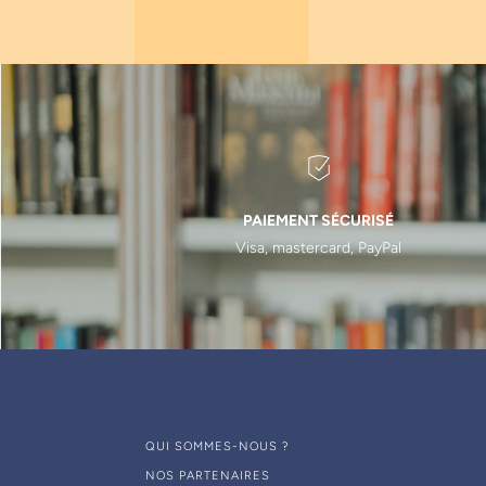
Philippe Pirnay
(
1
)
Jean- François Ernoult
(
1
)
Michel Fages
(
2
)
Fabrice Campana
(
1
)
Vincent Sibaud
(
1
)
Norbert Bellaiche
(
1
)
Michel Pompignoli
(
2
)
PAIEMENT SÉCURISÉ
Hervé Plard
(
2
)
Visa, mastercard, PayPal
François Machat
(
1
)
Jimmy Dufrenoy
(
1
)
Isabelle Allirol
(
1
)
Michel Postaire
(
1
)
Olivier Etienne
(
1
)
Michel Sixou
(
1
)
QUI SOMMES-NOUS ?
Frédéric Courson
(
1
)
NOS PARTENAIRES