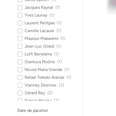
Jacques Raynal
(
1
)
Yves Launay
(
1
)
Laurent Petitpas
(
1
)
Camille Lacaule
(
1
)
Masrour Makaremi
(
1
)
Jean-Luc Girard
(
1
)
Lotfi Benslama
(
1
)
Gianluca Plotino
(
1
)
Nicola Maria Grande
(
1
)
Rafael Toledo-Arenas
(
1
)
Vianney Descroix
(
3
)
Gérard Rey
(
2
)
Patrick Missika
(
2
)
Yvon Roche
(
1
)
Date de parution