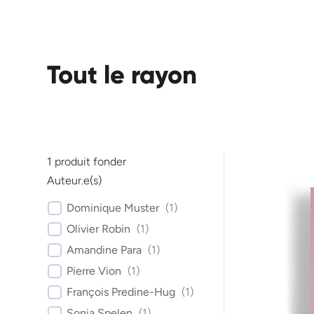
Tout le rayon
1
produit fonder
Auteur.e(s)
Dominique Muster
(
1
)
Olivier Robin
(
1
)
Amandine Para
(
1
)
Pierre Vion
(
1
)
François Predine-Hug
(
1
)
Sonia Spelen
(
1
)