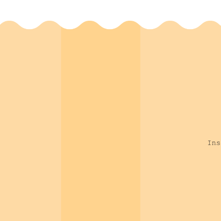
Serge Szmukler-
(
1
)
Moncler
Sébastien Felenc
(
1
)
Véronique Dupuis
(
1
)
Pierre-Hubert Dupas
(
1
)
Guy Princ
(
1
)
Jean-Christophe
(
6
)
Fricain
Didier Gauzeran
(
1
)
Thierry Delcambre
(
1
)
Ins
Florine Boukhobza
(
2
)
Caroline Delfosse
(
2
)
Thomas Trentesaux
(
2
)
Laura Kacet
(
1
)
Barthélémy Jouant
(
1
)