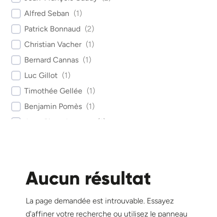
Alfred Seban
(
1
)
Patrick Bonnaud
(
2
)
Christian Vacher
(
1
)
Bernard Cannas
(
1
)
Luc Gillot
(
1
)
Timothée Gellée
(
1
)
Benjamin Pomès
(
1
)
Jean-Pierre Lacoste
(
1
)
Emmanuelle Gouët
(
1
)
François Arnaud
(
1
)
Guillaume Drouhet
(
1
)
Aucun résultat
Mithridade Davarpanah
(
4
)
Serge Szmukler-Moncler
(
2
)
La page demandée est introuvable. Essayez
d'affiner votre recherche ou utilisez le panneau
Christian Martineau
(
1
)