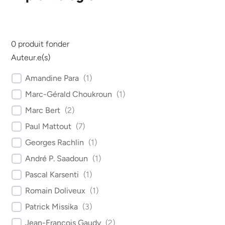
0
produit fonder
Auteur.e(s)
Amandine Para
(
1
)
Marc-Gérald Choukroun
(
1
)
Marc Bert
(
2
)
Paul Mattout
(
7
)
Georges Rachlin
(
1
)
André P. Saadoun
(
1
)
Pascal Karsenti
(
1
)
Romain Doliveux
(
1
)
Patrick Missika
(
3
)
Jean-François Gaudy
(
2
)