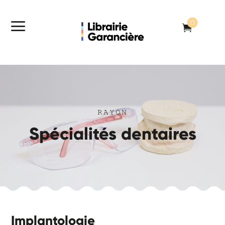
a
0

RAYON
Spécialités dentaires
Implantologie