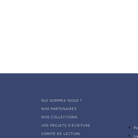
PAIEMENT SÉCURISÉ
Visa, mastercard, PayPal
QUI SOMMES-NOUS ?
NOS PARTENAIRES
NOS COLLECTIONS
VOS PROJETS D’ÉCRITURE
Po
COMITÉ DE LECTURE
Li