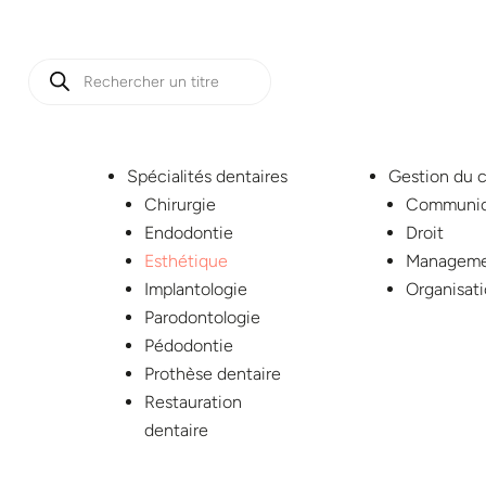
Recherche
de
produits
Spécialités dentaires
Gestion du 
Chirurgie
Communic
Endodontie
Droit
Esthétique
Managem
Implantologie
Organisat
Parodontologie
Pédodontie
Prothèse dentaire
Restauration
dentaire