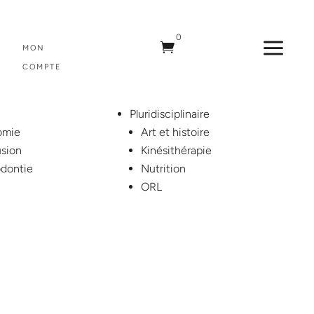
0
a

MON
COMPTE
Pluridisciplinaire
omie
Art et histoire
sion
Kinésithérapie
dontie
Nutrition
ORL