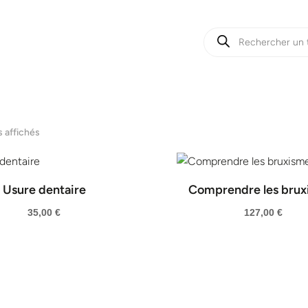
Recherche
de
produits
Trié
s affichés
du
plus
récent
Usure dentaire
Comprendre les brux
au
35,00
€
127,00
€
plus
ancien