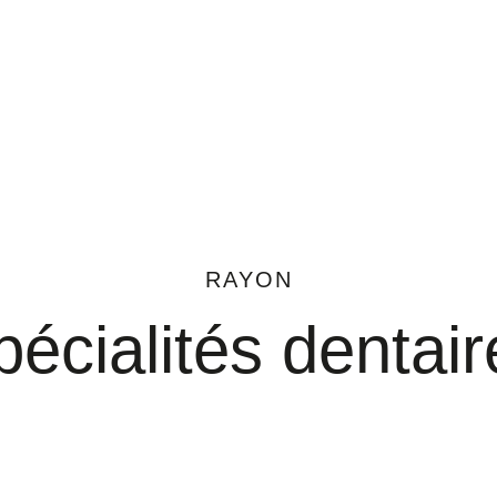
RAYON
pécialités dentair