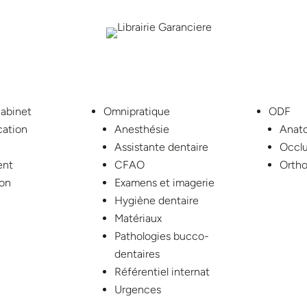
cabinet
Omnipratique
ODF
ation
Anesthésie
Anat
Assistante dentaire
Occlu
ent
CFAO
Ortho
ion
Examens et imagerie
Hygiène dentaire
Matériaux
Pathologies bucco-
dentaires
Référentiel internat
Urgences