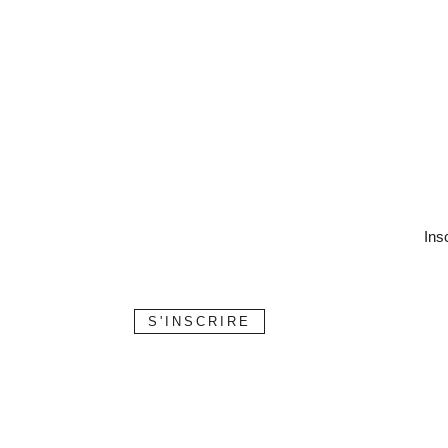
Otto Zuhr
(
1
)
Markus Hürzeler
(
1
)
Ueli Grunder
(
1
)
Lisa Germain
(
1
)
DDS
(
1
)
MScD
(
1
)
Camillo D'Arcangelo
(
1
)
Lorenzo Vanini
(
1
)
Ins
Romain Ceinos
(
1
)
S'INSCRIRE