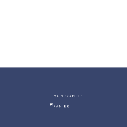
SERVICE CLIENT
À votre écoute
MON COMPTE
PANIER