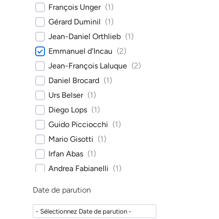
François Unger
(
1
)
Gérard Duminil
(
1
)
Jean-Daniel Orthlieb
(
1
)
Emmanuel d’Incau
(
2
)
Jean-François Laluque
(
2
)
Daniel Brocard
(
1
)
Urs Belser
(
1
)
Diego Lops
(
1
)
Guido Picciocchi
(
1
)
Mario Gisotti
(
1
)
Irfan Abas
(
1
)
Andrea Fabianelli
(
1
)
Paul Saulue
(
1
)
Date de parution
Sandro Palla
(
1
)
Ambra Michelotti
(
1
)