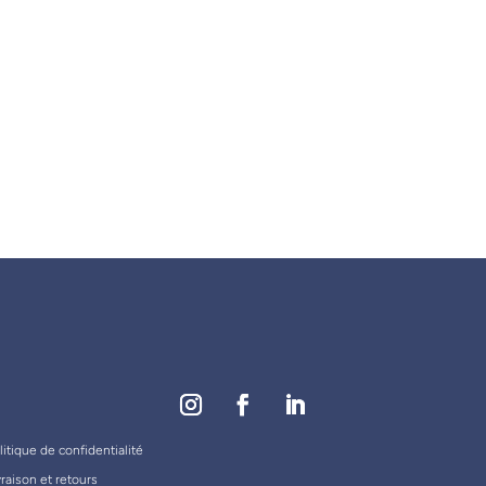
EXPÉDITION RAPIDE
Sous 48h
litique de confidentialité
vraison et retours