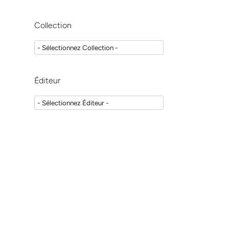
Jean-Christophe Paris
(
1
)
Michel Rogé
(
1
)
Collection
Adrian Lussi
(
1
)
Thomas Jeaggi
(
1
)
Christian Knellesen
(
1
)
Éditeur
Ronald Goldstein
(
1
)
Giancarlo Barducci
(
1
)
Mauro Fradeani
(
1
)
Arndt Happe
(
1
)
Gerd Körner
(
1
)
Pascal Magne
(
1
)
Viviane Chappuis
(
1
)
William C. Martin
(
1
)
Giovanni Zucchelli
(
2
)
Claudio Mazzotti
(
1
)