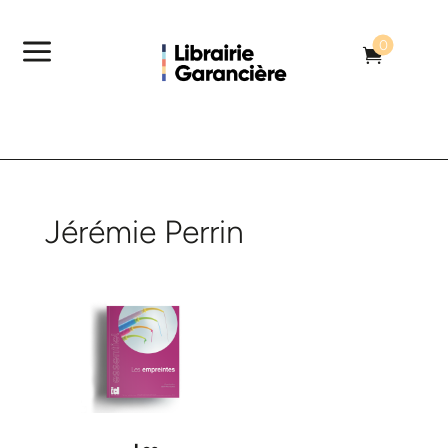
a
0

Jérémie Perrin