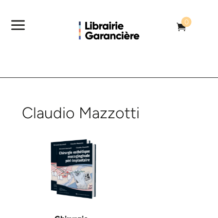
a
0

Claudio Mazzotti