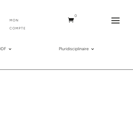
0
a

MON
COMPTE
ODF
Pluridisciplinaire