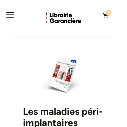
a
0

Les maladies péri-
implantaires