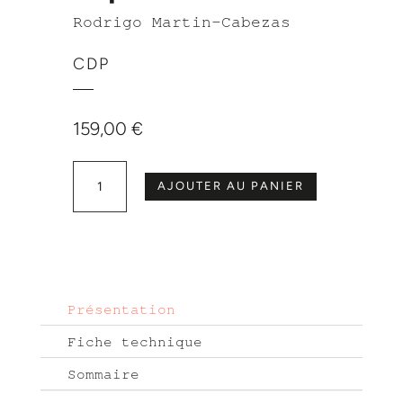
Rodrigo Martin-Cabezas
CDP
159,00
€
quantité de Les maladies péri-implantaires
AJOUTER AU PANIER
Présentation
Fiche technique
Sommaire