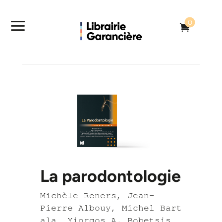
a
0

La parodontologie
Michèle Reners, Jean-
Pierre Albouy, Michel Bart
ala, Yiorgos A. Bobetsis,