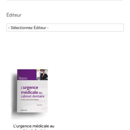
Crispian Scully
(
1
)
Eric Whaites
(
1
)
Éditeur
Nicholas Drage
(
1
)
Rodolphe Zunzarren
(
1
)
Laurent Dussarps
(
1
)
Alexandre Baudet
(
2
)
Olivier Meunier
(
1
)
Christian Maire
(
1
)
François Arnaud
(
1
)
Guillaume Drouhet
(
1
)
Valérie Pouyssegur
(
1
)
Patrick Mahler
(
1
)
Mithridade Davarpanah
(
1
)
L'urgence médicale au