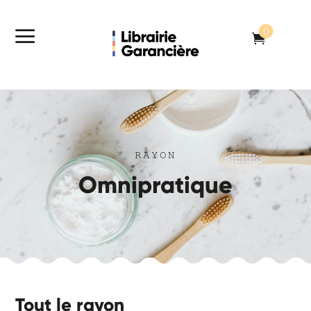
a
0

RAYON
Omnipratique
Tout le rayon