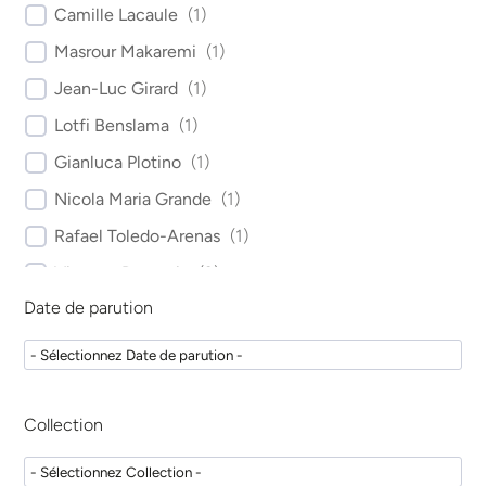
Camille Lacaule
(
1
)
Masrour Makaremi
(
1
)
Jean-Luc Girard
(
1
)
Lotfi Benslama
(
1
)
Gianluca Plotino
(
1
)
Nicola Maria Grande
(
1
)
Rafael Toledo-Arenas
(
1
)
Vianney Descroix
(
3
)
Date de parution
Gérard Rey
(
2
)
Patrick Missika
(
2
)
Yvon Roche
(
1
)
Charles Daniel Arreto
(
1
)
Collection
Stéphane Donnadieu
(
1
)