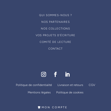
Frédéric Courson
(
1
)
Paul Goetz
(
1
)
QUI SOMMES-NOUS ?
Michèle Muller-Bolla
(
1
)
NOS PARTENAIRES
NOS COLLECTIONS
Ronen Kurower
(
1
)
VOS PROJETS D’ÉCRITURE
Thomas Marquillier
(
1
)
COMITÉ DE LECTURE
François Unger
(
1
)
CONTACT
Jean-Jacques Lasfargues
(
4
)
Laurent Allouche
(
1
)
Roland Zeitoun
(
1
)
Philippe Léonard
(
3
)
Politique de confidentialité
Livraison et retours
CGV
Sophie-Myriam Dridi
(
1
)
Mentions légales
Politique de cookies
Gérard Duminil
(
2
)
Jean-Daniel Orthlieb
(
2
)
MON COMPTE