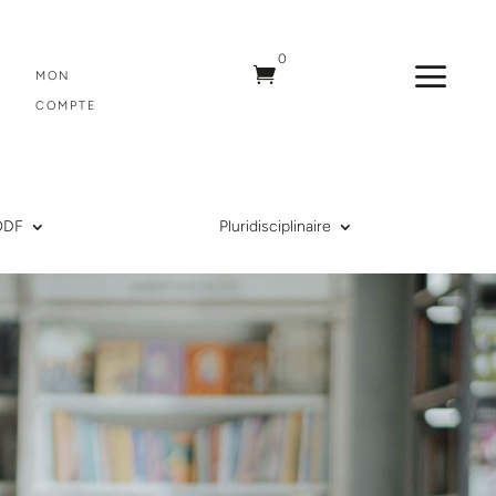
0
a

MON
COMPTE
ODF
Pluridisciplinaire