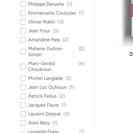
Philippe Deruelle
(
1
)
Emmanuelle Couturier
(
1
)
Olivier Robin
(
3
)
Jean Flour
(
3
)
Amandine Para
(
2
)
Mélanie Oullion-
(
2
)
D
Simon
Marc-Gérald
(
4
)
Choukroun
Michel Langlade
(
2
)
Jean Luc Ouhioun
(
1
)
Patrick Fellus
(
2
)
Jacques Faure
(
1
)
Laurent Delprat
(
3
)
Alain Bery
(
1
)
Leonelle Daisy
(
1
)