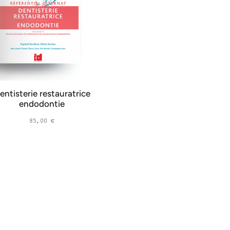
entisterie restauratrice
endodontie
85,00
€
AJOUTER AU PANIER