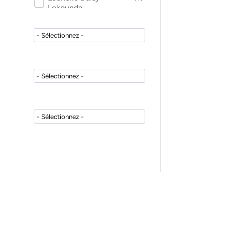
Lekounda
Mathieu Marchand
(
1
)
Pierre Vion
(
2
)
Nadia Bastide
(
1
)
Marc Bert
(
2
)
Michel Deslarzes
(
1
)
François Predine-Hug
(
1
)
Jean-Michel Jayet
(
1
)
Sonia Spelen
(
2
)
Dominique Poulain
(
1
)
Jacques Raynal
(
1
)
Yves Launay
(
2
)
Jean-Paul Allaux
(
1
)
Laurent Petitpas
(
1
)
Camille Lacaule
(
1
)