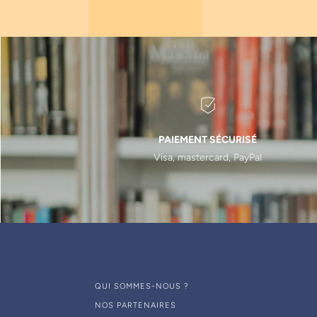
Vianney Descroix
(
4
)
Gérard Rey
(
3
)
Patrick Missika
(
6
)
Yvon Roche
(
1
)
Jean-François Gaudy
(
3
)
Charles Daniel Arreto
(
1
)
PAIEMENT SÉCURISÉ
Stéphane Donnadieu
(
1
)
Visa, mastercard, PayPal
Alfred Seban
(
1
)
Alain Amzalag
(
1
)
Jacques Billet
(
1
)
Olivier Malard
(
1
)
Gérard Lévy
(
1
)
François Vigouroux
(
1
)
QUI SOMMES-NOUS ?
Patrick Bonnaud
(
2
)
NOS PARTENAIRES
Christian Vacher
(
1
)