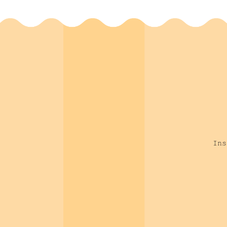
Masrour Makaremi
(
1
)
Jean-Luc Girard
(
1
)
Lotfi Benslama
(
1
)
Paul Mattout
(
7
)
Georges Rachlin
(
1
)
André P. Saadoun
(
1
)
Pascal Karsenti
(
1
)
Romain Doliveux
(
1
)
Vincent Ronco
(
1
)
Ins
Christopher Phelps
(
1
)
Gianluca Plotino
(
1
)
Nicola Maria Grande
(
1
)
Jean-Louis Raymond
(
3
)
Jacqueline Kolf
(
1
)
Rafael Toledo-Arenas
(
1
)