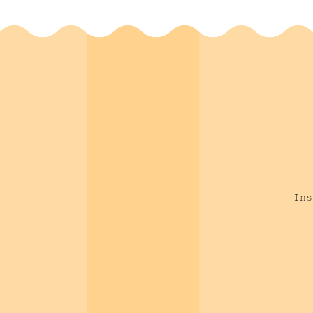
Masrour Makaremi
(
1
)
Jean-Luc Girard
(
1
)
Lotfi Benslama
(
1
)
Paul Mattout
(
7
)
Georges Rachlin
(
1
)
André P. Saadoun
(
1
)
Pascal Karsenti
(
1
)
Romain Doliveux
(
1
)
Vincent Ronco
(
1
)
Ins
Christopher Phelps
(
1
)
Gianluca Plotino
(
1
)
Nicola Maria Grande
(
1
)
Jean-Louis Raymond
(
3
)
Jacqueline Kolf
(
1
)
Rafael Toledo-Arenas
(
1
)