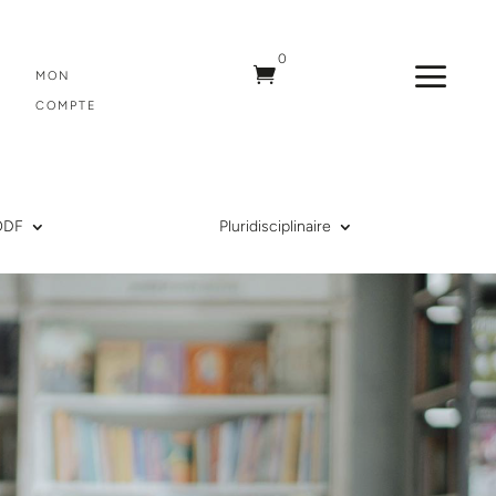
0
a

MON
COMPTE
ODF
Pluridisciplinaire