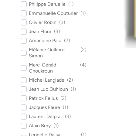
Philippe Deruelle
(
1
)
Emmanuelle Couturier
(
1
)
Olivier Robin
(
3
)
Jean Flour
(
3
)
Amandine Para
(
2
)
Mélanie Oullion-
(
2
)
Simon
Marc-Gérald
(
4
)
Choukroun
Michel Langlade
(
2
)
Jean Luc Ouhioun
(
1
)
Patrick Fellus
(
2
)
Jacques Faure
(
1
)
Laurent Delprat
(
3
)
Alain Bery
(
1
)
Leonelle Daisy
(
1
)