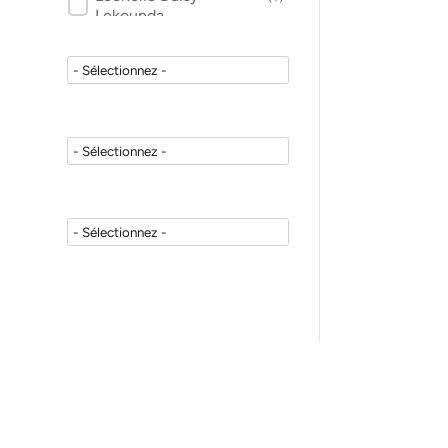
Lekounda
Mathieu Marchand
(
1
)
Pierre Vion
(
2
)
Nadia Bastide
(
1
)
Marc Bert
(
2
)
Michel Deslarzes
(
1
)
François Predine-Hug
(
1
)
Jean-Michel Jayet
(
1
)
Sonia Spelen
(
2
)
Dominique Poulain
(
1
)
Jacques Raynal
(
1
)
Yves Launay
(
2
)
Jean-Paul Allaux
(
1
)
Laurent Petitpas
(
1
)
Camille Lacaule
(
1
)