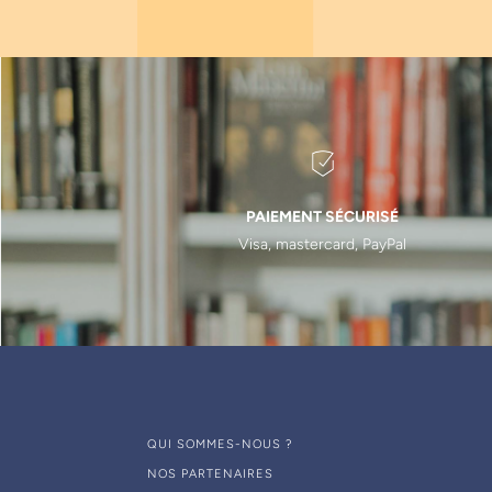
Vianney Descroix
(
4
)
Gérard Rey
(
3
)
Patrick Missika
(
6
)
Yvon Roche
(
1
)
Jean-François Gaudy
(
3
)
Charles Daniel Arreto
(
1
)
PAIEMENT SÉCURISÉ
Stéphane Donnadieu
(
1
)
Visa, mastercard, PayPal
Alfred Seban
(
1
)
Alain Amzalag
(
1
)
Jacques Billet
(
1
)
Olivier Malard
(
1
)
Gérard Lévy
(
1
)
François Vigouroux
(
1
)
QUI SOMMES-NOUS ?
Patrick Bonnaud
(
2
)
NOS PARTENAIRES
Christian Vacher
(
1
)