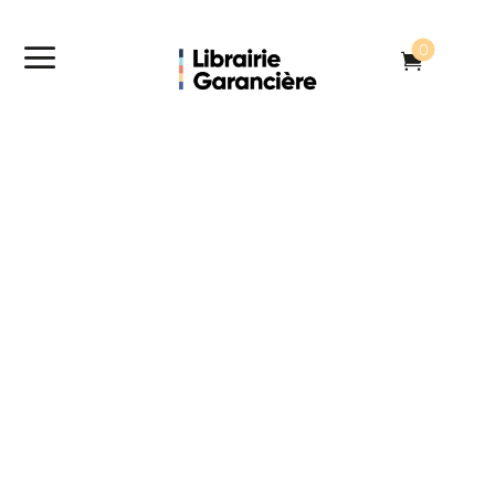
a
0
