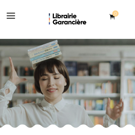
a
0
