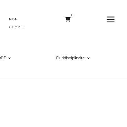
0
a

MON
COMPTE
ODF
Pluridisciplinaire