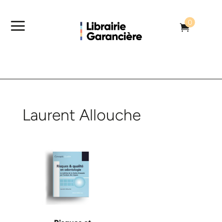
a
0

Laurent Allouche