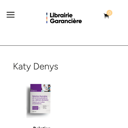
a
0

Katy Denys