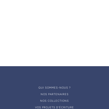
EXPÉDITION
SERVICE CLIENT
RAPIDE
PAIEMENT
SÉCURISÉ
QUI SOMMES-NOUS ?
NOS PARTENAIRES
NOS COLLECTIONS
VOS PROJETS D’ÉCRITURE