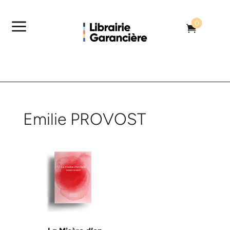
a
0

Emilie PROVOST