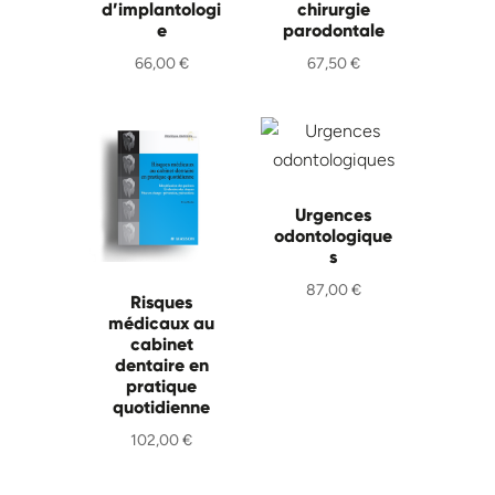
d’implantologi
chirurgie
e
parodontale
66,00
€
67,50
€
Urgences
odontologique
s
87,00
€
Risques
médicaux au
cabinet
dentaire en
pratique
quotidienne
102,00
€