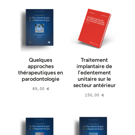
Zio Bruna
(
1
)
Jason Smithson
(
1
)
Massimo Gagliani
(
1
)
Fabio Gorni
(
1
)
Stefan Wolfart
(
1
)
Louie Al-Faraje
(
1
)
Quelques
Traitement
approches
implantaire de
Choi Byung-Ho
(
1
)
thérapeutiques en
l’edentement
Seung-Mi Jeong
(
1
)
parodontologie
unitaire sur le
secteur antérieur
Jihun Kim
(
1
)
89,00
€
European Academy of Osseointegration
(
1
)
150,00
€
Corinne Taddéi
(
1
)
Serge Armand
(
2
)
Arndt Happe
(
1
)
Gerd Körner
(
1
)