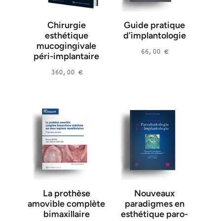
Pierre Cherfane
(
1
)
Chirurgie
Guide pratique
Rodrigo Martin-Cabezas
(
1
)
esthétique
d’implantologie
François Unger
(
1
)
mucogingivale
66,00
€
péri-implantaire
Roland Zeitoun
(
1
)
360,00
€
Gérard Zuck
(
1
)
Marwan Daas
(
2
)
Karim Dada
(
2
)
Philippe Rajzbaum
(
1
)
Philippe Bouchard
(
1
)
Margaux Adolph
(
1
)
Christelle Darnaud
(
1
)
Patrick Limbour
(
1
)
La prothèse
Nouveaux
Isabelle Kleinfinger
(
1
)
amovible complète
paradigmes en
bimaxillaire
esthétique paro-
Ramin ATASH
(
2
)