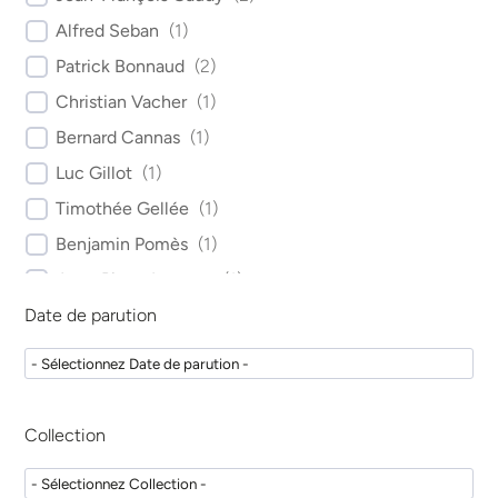
Alfred Seban
(
1
)
Patrick Bonnaud
(
2
)
Christian Vacher
(
1
)
Bernard Cannas
(
1
)
Luc Gillot
(
1
)
Timothée Gellée
(
1
)
Benjamin Pomès
(
1
)
Jean-Pierre Lacoste
(
1
)
Date de parution
Emmanuelle Gouët
(
1
)
François Arnaud
(
1
)
Guillaume Drouhet
(
1
)
Mithridade Davarpanah
(
4
)
Collection
Serge Szmukler-Moncler
(
2
)
Christian Martineau
(
1
)