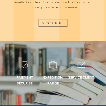
bénéficiez des frais de port offerts sur
Paolo Generali
(
1
)
votre première commande
Christian Yaste
(
1
)
Édouard Cristofari
(
1
)
S'INSCRIRE
Gil Tirlet
(
1
)
PAIEMENT
EXPÉDITION
SERVICE CLIENT
SÉCURISÉ
RAPIDE