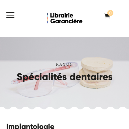
a
0

RAYON
Spécialités dentaires
Implantologie