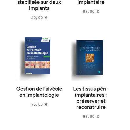
stabilisée sur deux
implantaire
implants
Laurence Evrard
(
1
)
89,00
€
Olivier Oth
(
1
)
50,00
€
Cyrille Voisin
(
1
)
Jean-Marie Cheylan
(
1
)
Sofia Aroca
(
1
)
Myriam Dridi
(
1
)
Philippe Russe
(
2
)
Antonio Barone
(
1
)
Ulf Nannmark
(
1
)
Gestion de l’alvéole
Les tissus péri-
Diego Lops
(
1
)
en implantologie
implantaires :
préserver et
Guido Picciocchi
(
1
)
75,00
€
reconstruire
Mario Gisotti
(
1
)
89,00
€
Irfan Abas
(
1
)
Andrea Fabianelli
(
1
)