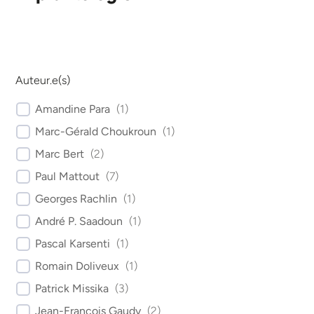
Auteur.e(s)
Amandine Para
(
1
)
Marc-Gérald Choukroun
(
1
)
Marc Bert
(
2
)
Paul Mattout
(
7
)
Georges Rachlin
(
1
)
André P. Saadoun
(
1
)
Pascal Karsenti
(
1
)
Romain Doliveux
(
1
)
Patrick Missika
(
3
)
Jean-François Gaudy
(
2
)