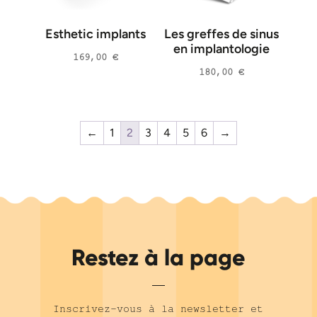
Markus B. Blatz
(
1
)
Esthetic implants
Les greffes de sinus
Frauke Muller
(
1
)
en implantologie
169,00
€
Stephen Barter
(
1
)
180,00
€
Giovanni Zucchelli
(
1
)
Claudio Mazzotti
(
1
)
Nicolas Guillon
(
1
)
←
1
2
3
4
5
6
→
Hervé Buatois
(
2
)
Adrien Pollini
(
1
)
Otto Zuhr
(
1
)
Markus Hürzeler
(
1
)
Ueli Grunder
(
1
)
Restez à la page
Emmanuel Gouët
(
1
)
Etienne Waltmann
(
1
)
Inscrivez-vous à la newsletter et
DDS
(
1
)