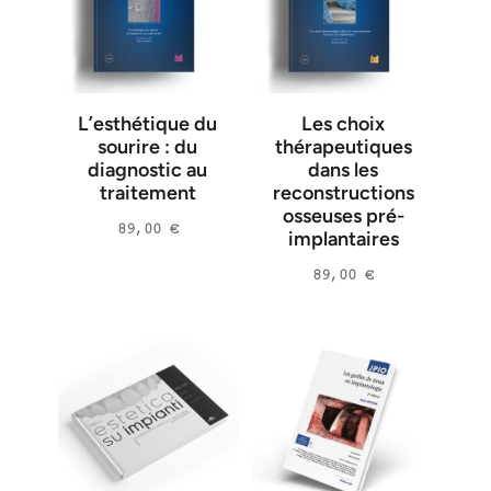
Dennis Tarnow
(
1
)
Stephen J. Chu
(
1
)
Tomas Linkevicius
(
1
)
L’esthétique du
Les choix
Olivier Le Gac
(
1
)
sourire : du
thérapeutiques
diagnostic au
dans les
German Gallucci
(
1
)
traitement
reconstructions
Christopher Hevans
(
1
)
osseuses pré-
89,00
€
implantaires
Ali Tahmaseb
(
1
)
Hendrink Terheyden
(
1
)
89,00
€
Lua Cordaro
(
1
)
Urs Brägger
(
1
)
Lisa Heitz-Mayfield
(
1
)
Viviane Chappuis
(
1
)
William C. Martin
(
1
)
Inaki Gamborena
(
1
)