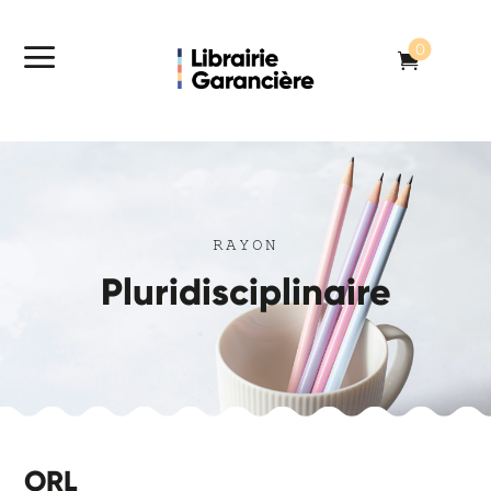
a
0

RAYON
Pluridisciplinaire
ORL