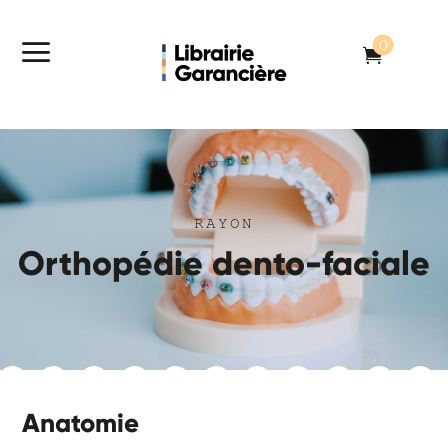
a
0

RAYON
Orthopédie dento-faciale
Anatomie