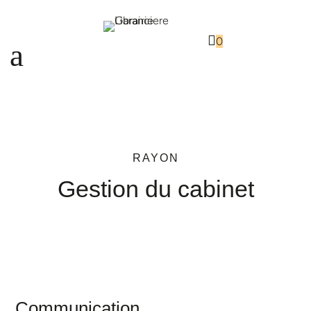
a

0
a
RAYON
Gestion du cabinet
Communication