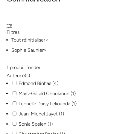
Filtres
Tout réinitialiser
×
Sophie Saunier
×
1
produit fonder
Auteur.e(s)
Edmond Binhas
(
4
)
Marc-Gérald Choukroun
(
1
)
Leonelle Daisy Lekounda
(
1
)
Jean-Michel Jayet
(
1
)
Sonia Spelen
(
1
)