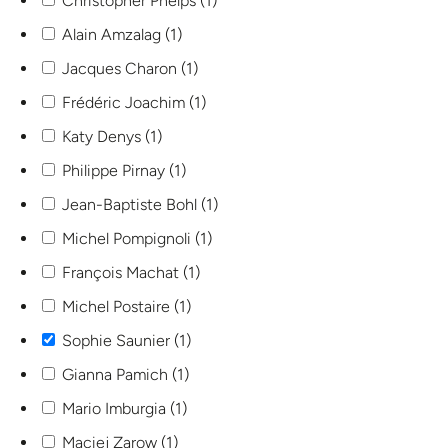
Christopher Phelps
(
1
)
Alain Amzalag
(
1
)
Jacques Charon
(
1
)
Frédéric Joachim
(
1
)
Katy Denys
(
1
)
Philippe Pirnay
(
1
)
Jean-Baptiste Bohl
(
1
)
Michel Pompignoli
(
1
)
François Machat
(
1
)
Michel Postaire
(
1
)
Sophie Saunier
(
1
)
Gianna Pamich
(
1
)
Mario Imburgia
(
1
)
Maciej Zarow
(
1
)